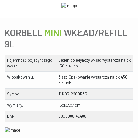
KORBELL
MINI
WKŁAD/REFILL
9L
Pojemność pojedynczego
Jeden pojedynczy wkład wystarcza na ok
wkładu:
150 pieluch.
W opakowaniu:
3 szt. Opakowanie wystarcza na ok 450
pieluch.
Symbol:
T-KOR-220DR3B
Wymiary:
15x13,5x7 cm
EAN:
8809088142488