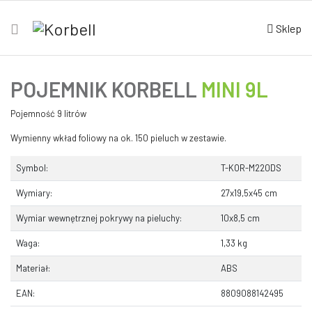
Sklep
POJEMNIK KORBELL
MINI 9L
Pojemność 9 litrów
Wymienny wkład foliowy na ok. 150 pieluch w zestawie.
Symbol:
T-KOR-M220DS
Wymiary:
27x19,5x45 cm
Wymiar wewnętrznej pokrywy na pieluchy:
10x8,5 cm
Waga:
1,33 kg
Materiał:
ABS
EAN:
8809088142495